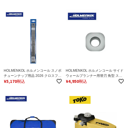
HOLMENKOL ホルメンコール スノボ
HOLMENKOL ホルメンコール サイド
チューンナップ用品 2026 クロスファ
ウォールプランナー用替刃 角型 スノ
¥
5,170
税込
¥
4,950
税込
イル/20520
ボ スノーボード