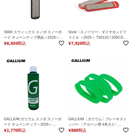
SWIX スウィックス スノボ スノーボ
Snoli〔スノーリー〕ダイヤモンドフ
ード チューンナップ用品＜2026＞
ァイル ＜2025＞ TS0110 / 1000 DC-
¥
6,930
税込
¥
7,920
税込
TAA1000-25 ﾀﾞｲﾔﾓﾝﾄﾞｽﾄｰﾝ
1000 スノボ スノーボード スノーボ
ード スノボ スーパーセール
GALLIUM ガリウム スノボ スノーボ
GALLIUM〔ガリウム〕ブレーキスト
ード チューンナップ＜2026＞
ッパー 〔アルペン用 4本入り〕
¥
2,770
税込
¥
880
税込
SX0020 / ｼﾘｺｰﾝｸﾘｰﾅｰ / 200ml
TU0179 スキー スノーボード スノボ