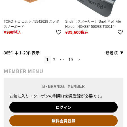
TOKO トコ コルク / 5542628 スノボ
Snoli 〔スノーリー〕 Snoli Profi File
スノーボード
Holder INOX88° 503/88 TS0114
¥
990
税込
¥
39,600
税込
365
件中
1
-
20
件表示
新着順
1
2
…
19
MEMBER MENU
B-BRANDs MEMBER
お気に入り・クーポンの利用は会員登録が必要です。
ログイン
無料会員登録