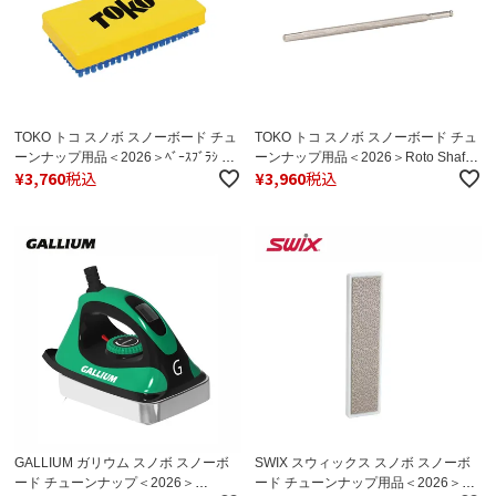
TOKO トコ スノボ スノーボード チュ
TOKO トコ スノボ スノーボード チュ
ーンナップ用品＜2026＞ﾍﾞｰｽﾌﾞﾗｼ ﾎﾟ
ーンナップ用品＜2026＞Roto Shaft
¥
3,760
税込
¥
3,960
税込
ﾘｯｼｭ / 5545248
210mm/ロータリーブラシ ハンドル /
5542553
GALLIUM ガリウム スノボ スノーボ
SWIX スウィックス スノボ スノーボ
ード チューンナップ＜2026＞
ード チューンナップ用品＜2026＞