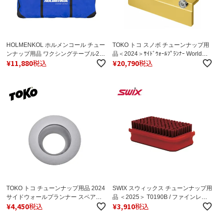
HOLMENKOL ホルメンコール チュー
TOKO トコ スノボ チューンナップ用
ンナップ用品 ワクシングテーブル2.0
品＜2024＞ｻｲﾄﾞｳｫｰﾙﾌﾟﾗﾝﾅｰ World
¥
11,880
税込
¥
20,790
税込
専用ケース /20488
Cup / 5549848
TOKO トコ チューンナップ用品 2024
SWIX スウィックス チューンナップ用
サイドウォールプランナー スペアー
品 ＜2025＞ T0190B / ファインレッ
¥
4,450
税込
¥
3,910
税込
丸刃 / 5549847
ドブラシ リキッド用