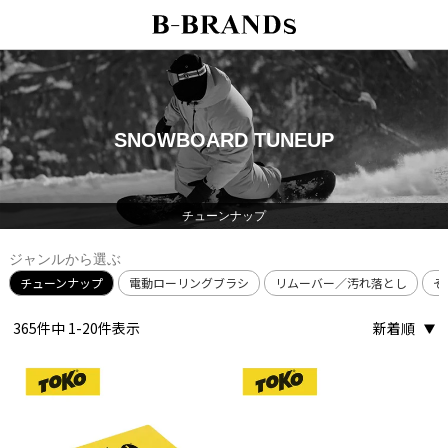
SNOWBOARD TUNEUP
チューンナップ
ジャンルから選ぶ
チューンナップ
電動ローリングブラシ
リムーバー／汚れ落とし
そ
365
件中
1
-
20
件表示
新着順