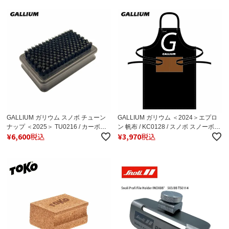
GALLIUM ガリウム スノボ チューン
GALLIUM ガリウム ＜2024＞エプロ
ナップ ＜2025＞ TU0216 / カーボン
ン 帆布 / KC0128 / スノボ スノーボー
¥
6,600
税込
¥
3,970
税込
ブラシ
ド チューンナップ メンテナンス ビン
ディング 作業着