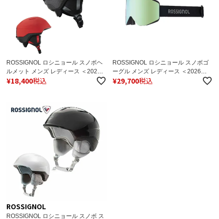
ROSSIGNOL ロシニョール スノボヘ
ROSSIGNOL ロシニョール スノボゴ
ルメット メンズ レディース ＜2026
ーグル メンズ レディース ＜2026＞
¥
18,400
税込
¥
29,700
税込
＞ FIT IMPACTS / フィット インパク
OTAVA BLACK / オタヴァ ブラック /
ト / RKNHF01 / RKNHF03 日本正規
RKOGN01 日本正規品
品
ROSSIGNOL
ROSSIGNOL ロシニョール スノボ ス