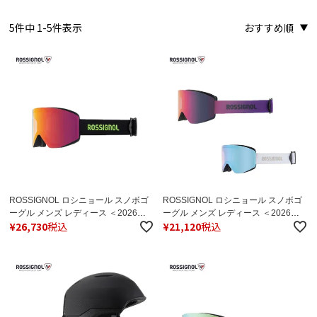
5
件中
1
-
5
件表示
おすすめ順
ROSSIGNOL ロシニョール スノボゴ
ROSSIGNOL ロシニョール スノボゴ
ーグル メンズ レディース ＜2026＞
ーグル メンズ レディース ＜2026＞
¥
26,730
税込
¥
21,120
税込
OTAVA HERO / オタヴァ ヒーロー /
OTAVA / オタヴァ / ホワイト
RKOGN04【眼鏡・メガネ対応】 日
RKOGN02 /パープル RKOGN03 【眼
本正規品
鏡・メガネ対応ゴーグル】 日本正規
品