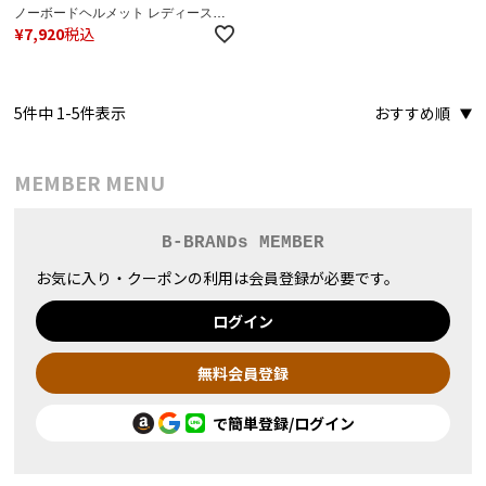
ノーボードヘルメット レディース
¥
7,920
税込
2024 FIT IMPACTS W フィット イン
パクト W
5
件中
1
-
5
件表示
おすすめ順
MEMBER MENU
B-BRANDs MEMBER
お気に入り・クーポンの利用は会員登録が必要です。
ログイン
無料会員登録
で簡単登録/ログイン