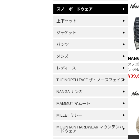
スノーボードウェア
上下セット
ジャケット
パンツ
メンズ
NAN
スノボ
レディース
ンツN
¥
39,
2024＞
THE NORTH FACE ザ・ノースフェイス
MINI
PANT
NANGA ナンガ
MAMMUT マムート
MILLET ミレー
MOUNTAIN HARDWEAR マウンテンハ
ードウェア