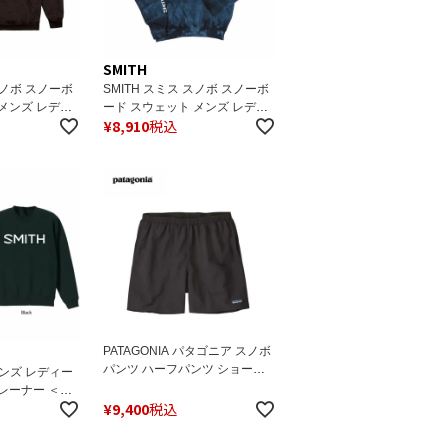
SMITH
スノボ スノーボ
SMITH スミス スノボ スノーボ
 メンズ レディ
ード スウェット メンズ レディ
¥
8,910
税込
NTIAL
ース 2025 Tie-Dye ISSUE
ー
HOODIE パーカー
PATAGONIA パタゴニア スノボ
パンツ ハーフパンツ ショート
メンズ レディー
パンツ メンズ＜2025＞57022 /
レーナー ＜
MS BAGGIES SHORTS-5 / メン
¥
9,400
税込
IAL CREW エ
ズ・バギーズ・ショーツ ５イン
ー スノーボー
チ