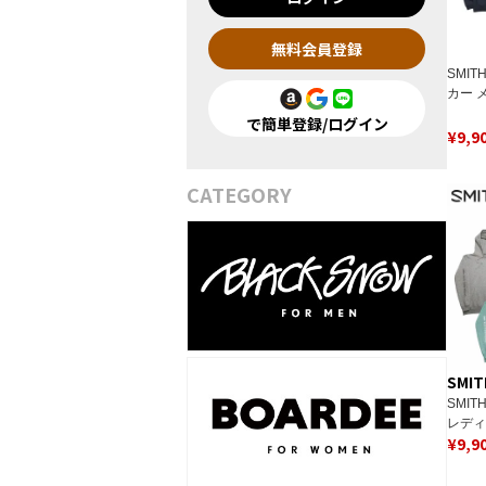
無料会員登録
SMI
カー 
＞ESS
で簡単登録/ログイン
¥
9,9
CATEGORY
SMIT
SMI
レディ
¥
9,9
HOOD
2023-