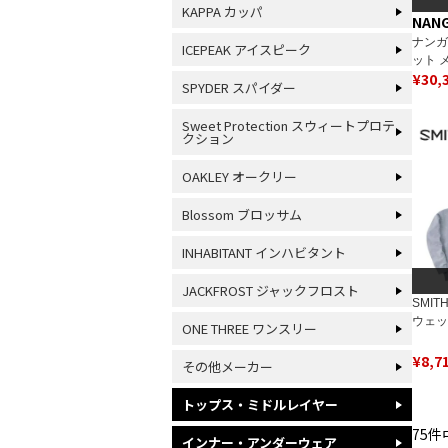
KAPPA カッパ
NAN
ナンガ
ICEPEAK アイスピーク
ット メ
¥
30,
AURO
SPYDER スパイダー
CON
トドア
Sweet Protection スウィートプロテ
クション
OAKLEY オークリー
Blossom ブロッサム
INHABITANT インハビタント
JACKFROST ジャックフロスト
SMIT
ウェッ
ONE THREE ワンスリー
ース＜2
CREW 
¥
8,7
その他メーカー
トップス・ミドルレイヤー
75
件
インナー・アンダーウェア