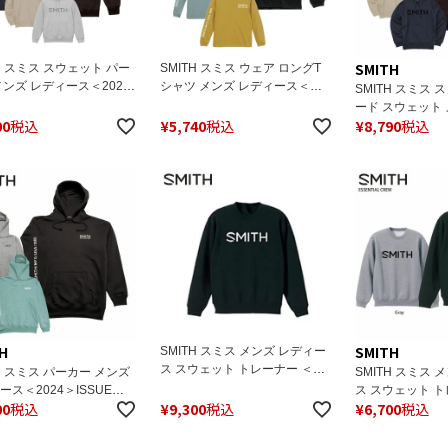
SMITH
TH スミス スウェット パー
SMITH スミス ウェア ロングT
メンズ レディース＜2026
シャツ メンズ レディース＜
SMITH スミス 
ENTIAL HOODIE
2026＞ISSUE LONG SLEEVE
ード スウェット
00
税込
¥
5,740
税込
¥
8,790
税込
ース 2026 ESSE
HOODIE パーカ
H
SMITH
SMITH スミス メンズ レディー
ス スウェット トレーナー ＜
TH スミス パーカー メンズ
SMITH スミス 
2026＞ ESSENTIAL CREW エ
ース＜2024＞ISSUE
ス スウェット ト
ッセンシャルクルー スノーボー
00
税込
¥
9,300
税込
¥
6,700
税込
IE / イシュー フーディー
2025＞ ESSENT
ド
2024
ッセンシャルクル
ド