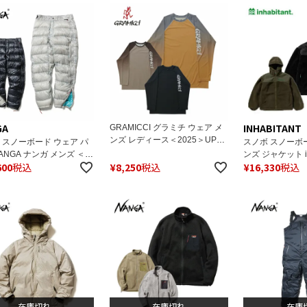
GA
INHABITANT
GRAMICCI グラミチ ウェア メ
ンズ レディース＜2025＞UPF-
 スノーボード ウェア パ
スノボ スノーボ
SHIELD LONG SLEE
ANGA ナンガ メンズ ＜
ンズ ジャケット in
600
税込
¥
8,250
税込
¥
16,330
税込
 N17F /
ハビタント ウェ
MARHYTHM DOWN
2024＞ ISM23KT
S
FLEECE FULL-Z
在庫切れ
在庫切れ
在庫