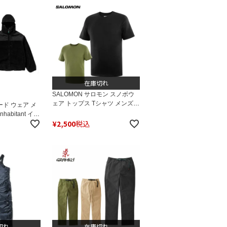
在庫切れ
SALOMON サロモン スノボウ
ェア トップス Tシャツ メンズ
ード ウェア メ
＜2024＞SAL DYNAMIC LOGO
habitant イン
SS TEE M / LC2211
¥
2,500
税込
ア フリース ＜
50 / BOA
IP JACKET
切れ
在庫切れ