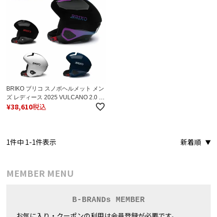
BRIKO ブリコ スノボヘルメット メン
ズ レディース 2025 VULCANO 2.0 /
¥
38,610
税込
ボルケーノ2.0 / 251138W【FIS対応】
日本正規品
1
件中
1
-
1
件表示
新着順
MEMBER MENU
B-BRANDs MEMBER
お気に入り・クーポンの利用は会員登録が必要です。