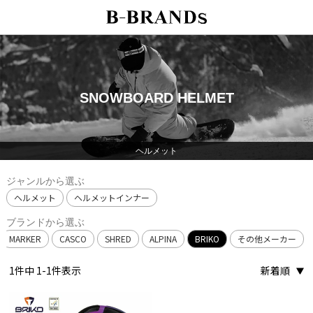
SNOWBOARD HELMET
ヘルメット
ジャンルから選ぶ
ヘルメット
ヘルメットインナー
ブランドから選ぶ
MARKER
CASCO
SHRED
ALPINA
BRIKO
その他メーカー
1
件中
1
-
1
件表示
新着順