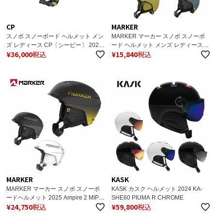
CP
MARKER
スノボ スノーボード ヘルメット メン
MARKER マーカー スノボ スノーボ
ズ レディース CP〔シーピー〕 2024
ード ヘルメット メンズ レディース
¥
36,000
税込
¥
15,840
税込
CPCC402 CP CORAO+ バイザー付
2025 CONFIDANT MIPS / コンフィダ
き
ント ミップス/ 143209
MARKER
KASK
MARKER マーカー スノボ スノーボ
KASK カスク ヘルメット 2024 KA-
ードヘルメット 2025 Ampire 2 MIPs /
SHE60 PIUMA R CHROME
¥
24,750
税込
¥
59,800
税込
アンパイヤ 2 ミップス / 1432030