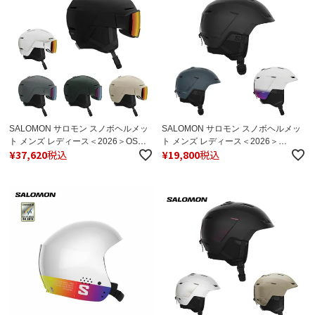
SALOMON サロモン スノボヘルメッ
SALOMON サロモン スノボヘルメッ
ト メンズ レディース＜2026＞OSMO
ト メンズ レディース＜2026＞
¥
37,620
税込
¥
19,800
税込
SIGMA / オスモ シグマ 日本正規品
PIONEER LT PRO / パイオニア エル
ティー プロ 日本正規品