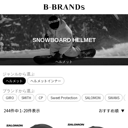
SNOWBOARD HELMET
ヘルメット
ジャンルから選ぶ
ヘルメット
ヘルメットインナー
ブランドから選ぶ
GIRO
SMITH
CP
Sweet Protection
SALOMON
SWANS
244
件中
1
-
20
件表示
おすすめ順