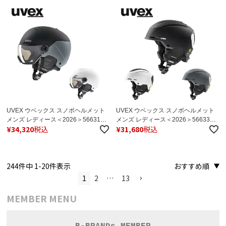
UVEX ウベックス スノボヘルメット
UVEX ウベックス スノボヘルメット
メンズ レディース＜2026＞566316 /
メンズ レディース＜2026＞566332 /
¥
34,320
税込
¥
31,680
税込
uvex wanted visor pro V【眼鏡対応】
uvex resolution MIPS 日本正規品
【調光】 日本正規品
244
件中
1
-
20
件表示
おすすめ順
1
2
…
13
MEMBER MENU