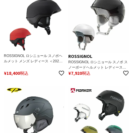
ROSSIGNOL
ROSSIGNOL ロシニョール スノボヘ
ルメット メンズ レディース ＜2026
ROSSIGNOL ロシニョール スノボ ス
＞ FIT IMPACTS / フィット インパク
ノーボードヘルメット レディース
ト / RKNHF01 / RKNHF03 日本正規
¥
18,400
税込
¥
7,920
税込
2024 FIT IMPACTS W フィット イン
品
パクト W