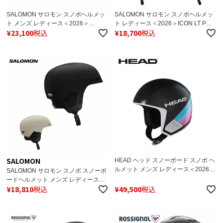
SALOMON サロモン スノボヘルメッ
SALOMON サロモン スノボヘルメッ
ト メンズ レディース＜2026＞
ト レディース＜2026＞ICON LT PRO
¥
23,100
税込
¥
18,700
税込
S/RACE FIS INJECTED / エス/レース
/ アイコン エルティー プロ 日本正規
フィス インジェクテッド【FIS対応】
品
日本正規品
SALOMON
HEAD ヘッド スノーボード スノボ ヘ
ルメット メンズ レディース＜2026＞
SALOMON サロモン スノボ スノーボ
DOWNFORCE MIPS RD / ダウンフォ
ードヘルメット メンズ レディース
ース ミップス RD / 320115
¥
18,810
税込
¥
49,500
税込
2025 BRIGADE RF【ASIAN FIT】