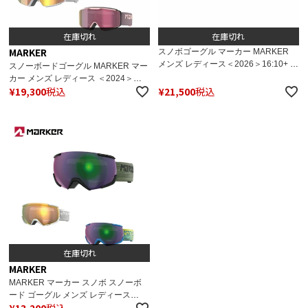
在庫切れ
在庫切れ
MARKER
スノボゴーグル マーカー MARKER
メンズ レディース＜2026＞16:10+ /
スノーボードゴーグル MARKER マー
16：10 プラス / 142302 ケース付
カー メンズ レディース ＜2024＞
き 【眼鏡・メガネ対応ゴーグル】
¥
19,300
税込
¥
21,500
税込
POSSE MAGNET+ / ポシー マグネッ
【スペアレンズ付】 日本正規品
ト プラス / 142301 ケース付き 【スペ
アレンズ付】
在庫切れ
MARKER
MARKER マーカー スノボ スノーボ
ード ゴーグル メンズ レディース
¥
13,200
税込
2024 16:10+ 【ASIAN FIT】 142372