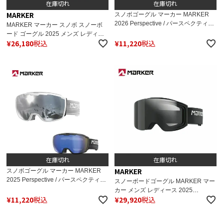
在庫切れ
在庫切れ
MARKER
スノボゴーグル マーカー MARKER
2026 Perspective / パースペクティブ
MARKER マーカー スノボ スノーボ
日本正規品
ード ゴーグル 2025 メンズ レディー
¥
26,180
税込
¥
11,220
税込
ス SQUADRON MAGNET+ / 142309
ケース付き スペアレンズ付
在庫切れ
在庫切れ
MARKER
スノボゴーグル マーカー MARKER
2025 Perspective / パースペクティブ
スノーボードゴーグル MARKER マー
日本正規品
カー メンズ レディース 2025
¥
11,220
税込
¥
29,920
税込
SQUADRON MAGNET+ 調光偏光レ
ンズ 142309 ケース付き スペアレン
ズ付