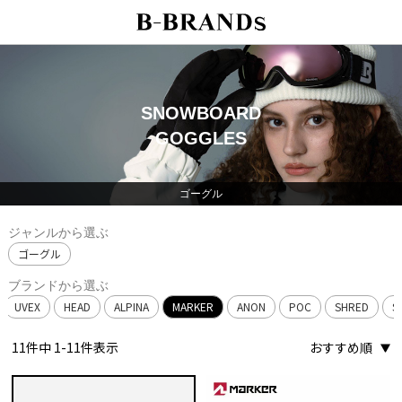
SNOWBOARD
GOGGLES
ゴーグル
ジャンルから選ぶ
ゴーグル
ブランドから選ぶ
UVEX
HEAD
ALPINA
MARKER
ANON
POC
SHRED
S
11
件中
1
-
11
件表示
おすすめ順