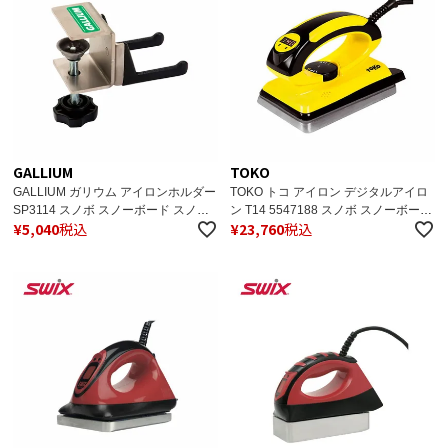
GALLIUM
TOKO
GALLIUM ガリウム アイロンホルダー
TOKO トコ アイロン デジタルアイロ
SP3114 スノボ スノーボード スノボ
ン T14 5547188 スノボ スノーボード
¥
5,040
税込
¥
23,760
税込
チューナップ用品
スノボ