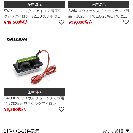
在庫切れ
在庫切れ
SWIX スウィックス アイロン 電子ワ
SWIX スウィックス チューンナップ用
クシングイロン T72110 スノボ スノ
品 ＜2025＞ T70110-2 / WCT70 エク
¥
48,500
税込
¥
99,000
税込
ーボード
ストリームアイロン
在庫切れ
GALLIUM ガリウム チューンナップ用
品＜2025＞ ワクシングアイロン
¥
5,390
税込
Handy / TU0215
11
件中
1
-
11
件表示
おすすめ順