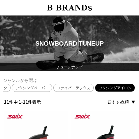
SNOWBOARD TUNEUP
チューンナップ
ジャンルから選ぶ
ック
ワクシングペーパー
ファイバーテックス
ワクシングアイロン
11
件中
1
-
11
件表示
おすすめ順