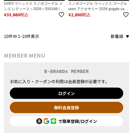
UVEX ウベックス スノボゴーグル メ
スノボゴーグル ウベックス ゴーグル
ンズ レディース＜2026＞550188 /
uvex アクセサリー 2026 goggle case
¥
33,660
税込
¥
2,800
税込
uvex victorious pro V【調光】【眼
/ ケース
鏡・メガネ対応ゴーグル】 日本正規
品
10
件中
1
-
10
件表示
新着順
MEMBER MENU
B-BRANDs MEMBER
お気に入り・クーポンの利用は会員登録が必要です。
ログイン
無料会員登録
で簡単登録/ログイン