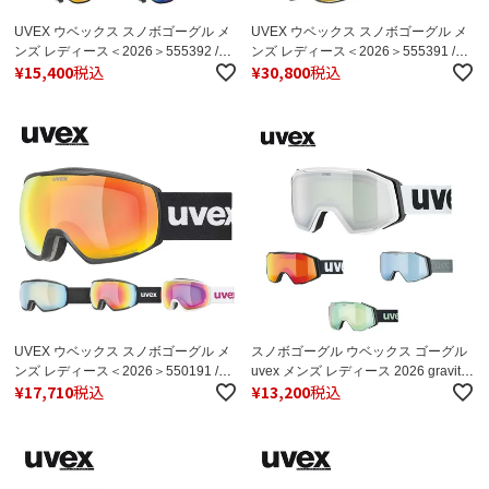
UVEX ウベックス スノボゴーグル メ
UVEX ウベックス スノボゴーグル メ
ンズ レディース＜2026＞555392 /
ンズ レディース＜2026＞555391 /
¥
15,400
税込
¥
30,800
税込
uvex downhill 2100 CV【眼鏡対応】
uvex downhill 2100 V【調光】【眼
【ASIANFIT】【ミラー】 日本正規品
鏡・メガネ対応ゴーグル】【ASIAN
FIT】 日本正規品
UVEX ウベックス スノボゴーグル メ
スノボゴーグル ウベックス ゴーグル
ンズ レディース＜2026＞550191 /
uvex メンズ レディース 2026 gravity
¥
17,710
税込
¥
13,200
税込
uvex victorious CV【眼鏡対応】【ミ
FM / グラヴィティ エフエム【眼鏡・
ラー】 日本正規品
メガネ対応】【ミラー】 日本正規品