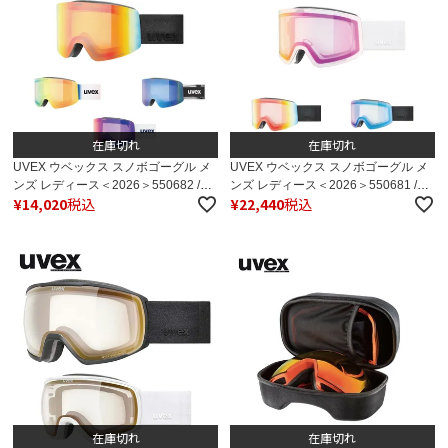
在庫切れ
在庫切れ
UVEX ウベックス スノボゴーグル メ
UVEX ウベックス スノボゴーグル メ
ンズ レディース＜2026＞550682 /
ンズ レディース＜2026＞550681 /
¥
14,020
税込
¥
22,440
税込
uvex provoqe FM【眼鏡・メガネ対応
uvex provoqe V【眼鏡対応】【調
ゴーグル】【ミラー】 日本正規品
光】【ミラー】 日本正規品
在庫切れ
在庫切れ