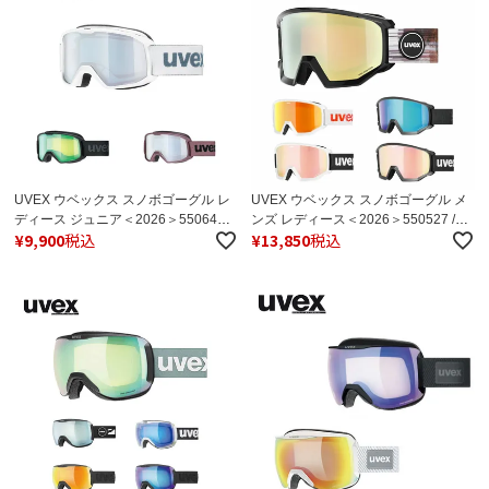
UVEX ウベックス スノボゴーグル レ
UVEX ウベックス スノボゴーグル メ
ディース ジュニア＜2026＞550640 /
ンズ レディース＜2026＞550527 /
¥
9,900
税込
¥
13,850
税込
uvex elemnt FM【眼鏡対応】【ミラ
uvex athletic CV【眼鏡対応】【ミラ
ー】小さめサイズ 日本正規品
ー】 日本正規品