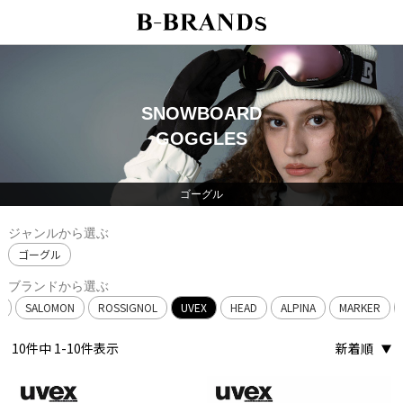
SNOWBOARD
GOGGLES
ゴーグル
ジャンルから選ぶ
ゴーグル
ブランドから選ぶ
C
SALOMON
ROSSIGNOL
UVEX
HEAD
ALPINA
MARKER
10
件中
1
-
10
件表示
新着順