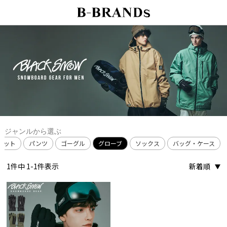
ジャンルから選ぶ
ケット
パンツ
ゴーグル
グローブ
ソックス
バッグ・ケース
1
件中
1
-
1
件表示
新着順