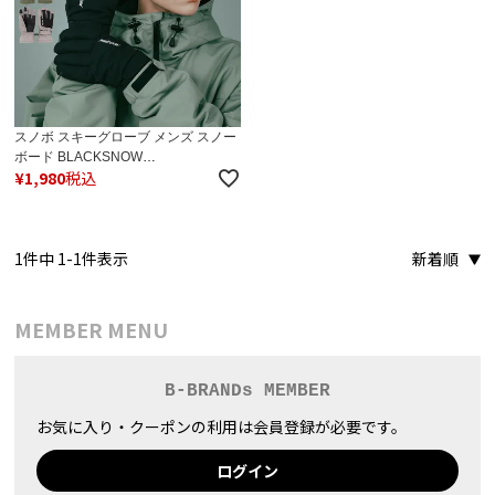
スノボ スキーグローブ メンズ スノー
ボード BLACKSNOW
¥
1,980
税込
BS25HFGL01M ブラックスノー ５本
指 ユニセックス レディース
1
件中
1
-
1
件表示
新着順
MEMBER MENU
B-BRANDs MEMBER
お気に入り・クーポンの利用は会員登録が必要です。
ログイン