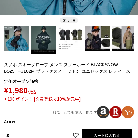
01 / 09
スノボ スキーグローブ メンズ スノーボード BLACKSNOW
BS25HFGL02M ブラックスノー ミトン ユニセックス レディース
定価
オープン価格
¥
1,980
税込
+
198
ポイント [会員登録で10%還元中]
各モールでも購入可能です
Army
S
カートに入れる