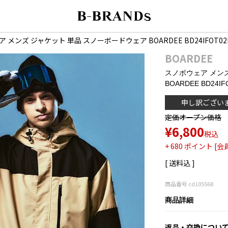
 メンズ ジャケット 単品 スノーボードウェア BOARDEE BD24IFOT
BOARDEE
スノボウェア メン
BOARDEE BD24
申し訳ござい
定価
オープン価格
¥
6,800
税込
+
680
ポイント [会
送料込
商品番号
cd105568
商品詳細
返品・交換につい