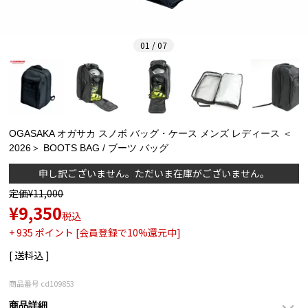
01 / 07
OGASAKA オガサカ スノボ バッグ・ケース メンズ レディース ＜
2026＞ BOOTS BAG / ブーツ バッグ
申し訳ございません。ただいま在庫がございません。
定価
¥
11,000
¥
9,350
税込
+
935
ポイント [会員登録で10%還元中]
送料込
商品番号
cd109853
商品詳細