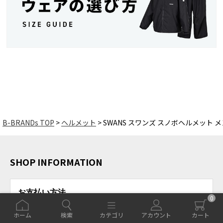
B-BRANDs TOP
ヘルメット
SWANS スワンズ スノボヘルメット メンズ 
SHOP INFORMATION
お支払い方法
0
クレジットカード、PayPay支払い、銀行振込、代金引換、
ホーム
検索
カテゴリ
アカウント
カート
Amazon Pay。