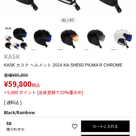
01 / 07
KASK
KASK カスク ヘルメット 2024 KA-SHE60 PIUMA R CHROME
定価
¥
85,800
¥
59,800
税込
+
5,980
ポイント [会員登録で10%還元中]
送料込
Black/Rainbow
58
カートに入れる
残りわずか