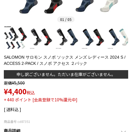
01 / 05
SALOMON サロモン スノボ ソックス メンズ レディース 2024 S /
ACCESS 2-PACK / スノボ アクセス ２パック
申し訳ございません。ただいま在庫がございません。
定価
¥
5,500
¥
4,400
税込
+
440
ポイント [会員登録で10%還元中]
送料込
商品番号
cd87351
商品詳細