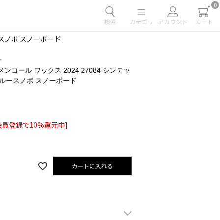
0
検索
カテゴリ
アカウント
カート
ルースノボ スノーボード
L
メンコール ワックス 2024 27084 シンテッ
 ブルースノボ スノーボード
会員登録で10%還元中]
カートに入れる