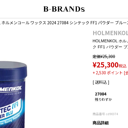
OL ホルメンコール ワックス 2024 27084 シンテック FF1 パウダー ブ
HOLMENKO
HOLMENKOL ホル
ク FF1 パウダー
定価
¥
25,300
¥
25,300
税込
+
2,530
ポイント [
送料込
27084
残りわずか
商品番号
cd90374
商品詳細