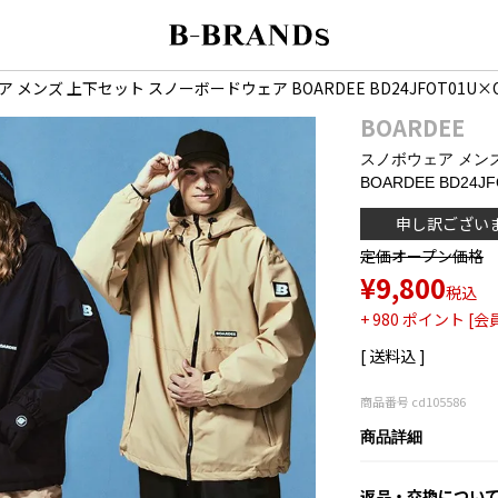
 メンズ 上下セット スノーボードウェア BOARDEE BD24JFOT01U
BOARDEE
スノボウェア メン
BOARDEE BD24
申し訳ござい
定価
オープン価格
¥
9,800
税込
+
980
ポイント [会
送料込
商品番号
cd105586
商品詳細
返品・交換につい