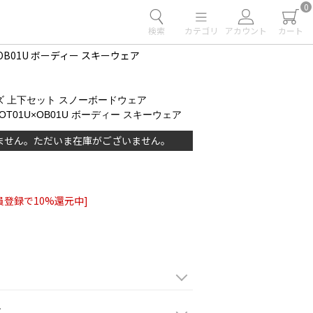
0
検索
カテゴリ
アカウント
カート
×OB01U ボーディー スキーウェア
ズ 上下セット スノーボードウェア
JFOT01U×OB01U ボーディー スキーウェア
ません。ただいま在庫がございません。
員登録で10%還元中]
て