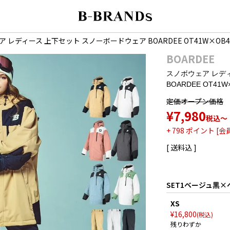
 レディース 上下セット スノーボードウェア BOARDEE OT41W×OB
BOARDEE
スノボウェア レデ
BOARDEE OT4
定価
オープン価格
¥
7,980
税込
〜
+
798
ポイント [会
送料込
SET1ベージュ黒×
XS
¥
16,800
税込
残りわずか