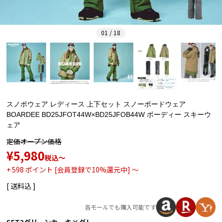
01 / 18
スノボウェア レディース 上下セット スノーボードウェア
BOARDEE BD25JFOT44W×BD25JFOB44W ボーディー スキーウ
ェア
定価
オープン価格
¥
5,980
税込
〜
+
598
ポイント [会員登録で10%還元中]
〜
送料込
各モールでも購入可能です